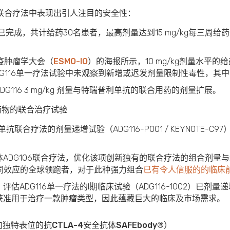
的联合疗法中表现出引人注目的安全性：
已完成，共计给药30名患者，最高剂量达到15 mg/kg每三周给药
免疫肿瘤学大会（
ESMO-IO
）的海报所示，10 mg/kg剂量水平
DG116单一疗法试验中未观察到新增或迟发剂量限制性毒性，其
116 3 mg/kg 剂量与特瑞普利单抗的联合用药的剂量扩展。
7药物的联合治疗试验
单抗联合疗法的剂量递增试验（ADG116-P001 / KEYNOTE-C9
37抗体ADG106联合疗法，优化该项创新独有的联合疗法的组合剂
临床协同效应的全球领跑者，对于此种强力组合
已有令人信服的的临床
DG116单一疗法的I期临床试验（ADG116-1002）已剂量递增到10
获准用于治疗一款肿瘤类型，因此蕴藏巨大的临床及市场需求。
向独特表位的抗
CTLA-4
安全抗体
SAFEbody®
）