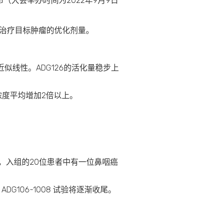
（大会举办时间为2022年9月9日
6治疗目标肿瘤的优化剂量。
近似线性。ADG126的活化量稳步上
6浓度平均增加2倍以上。
显示，入组的20位患者中有一位鼻咽癌
DG106-1008 试验将逐渐收尾。