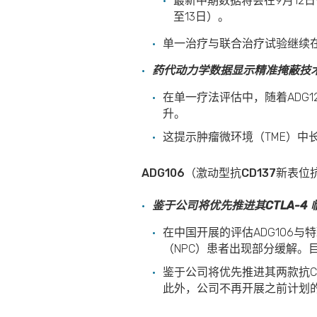
最新中期数据将会在9月12
至13日）。
单一治疗与联合治疗试验继续在
药代动力学数据显示精准掩蔽技
在单一疗法评估中，随着ADG1
升。
这提示肿瘤微环境（TME）中长
ADG106
（激动型抗
CD137
新表位
鉴于公司将优先推进其
CTLA-4
在中国开展的评估ADG106与特
（NPC）患者出现部分缓解。
鉴于公司将优先推进其两款抗CTLA
此外，公司不再开展之前计划的