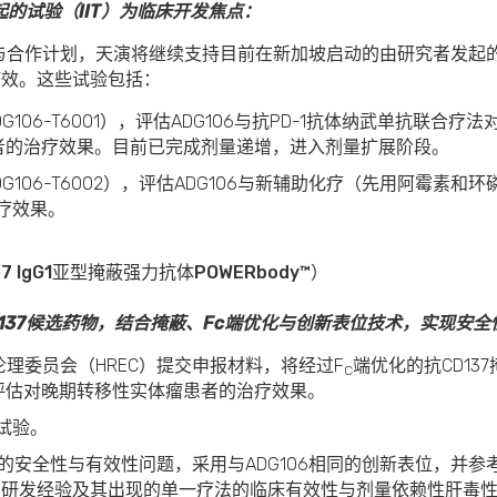
起的试验（
IIT
）为临床开发焦点：
与合作计划，天演将继续支持目前在新加坡启动的由研究者发起
疗效。这些试验包括：
ADG106-T6001），评估ADG106与抗PD-1抗体纳武单抗联
患者的治疗效果。目前已完成剂量递增，进入剂量扩展阶段。
ADG106-T6002），评估ADG106与新辅助化疗（先用阿霉
治疗效果。
7 IgG1
亚型掩蔽强力抗体
POWERbody™
）
137候选药物，结合掩蔽、Fc端优化与创新表位技术，实现安
理委员会（HREC）提交申报材料，将经过F
端优化的抗CD137
C
验，评估对晚期转移性实体瘤患者的治疗效果。
试验。
疗法的安全性与有效性问题，采用与ADG106相同的创新表位，并参考乌
）的研发经验及其出现的单一疗法的临床有效性与剂量依赖性肝毒