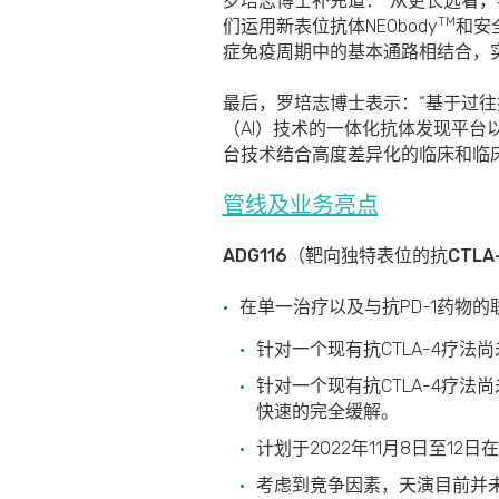
罗培志博士补充道：“从更长远看，
TM
们运用新表位抗体NEObody
和安
症免疫周期中的基本通路相结合，
最后，罗培志博士表示：“基于过
（AI）技术的一体化抗体发现平台
台技术结合高度差异化的临床和临
管线及业务亮点
ADG116
（靶向独特表位的抗
CTLA
在单一治疗以及与抗PD-1药物
针对一个现有抗CTLA-4疗法
针对一个现有抗CTLA-4疗
快速的完全缓解。
计划于2022年11月8日至12
考虑到竞争因素，天演目前并