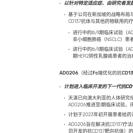
以针对特定适应症、由研究者发
基于公司在新加坡的战略布局
CD137抗体与其他药物联用的
进行中的Ib/II期临床试验（
非小细胞肺癌（NSCLC）
进行中的Ib/II期临床试验（
期HER2阴性乳腺癌患者的
ADG206
（经过
Fc
端优化的抗
CD13
计划进入临床开发的下一代抗CD
天演已向澳大利亚的人体研究伦
ADG206推进至I期临床试
计划于2023年初开展患者给药
ADG206旨在解决抗CD137
司开发的抗CD137靶向抗体