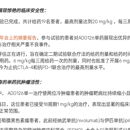
展现惊艳的临床安全性：
验已完成，共计给药19名患者，最高剂量达到20 mg/kg ，每三周
会年会上的摘要报告
，参与试验的患者对ADG126单药展现出优
与治疗相关严重不良事件。
床评估正在进行，旨在确定二期试验联合疗法的给药剂量和给药时
合用药。6 mg/kg每三周给药一次的剂量，同时也批准了开展6 m
迄今为止抗CTLA-4和抗PD-1联合治疗的最高剂量水平。
奋的单药抗肿瘤活性：
， ADG126单一治疗使两位冷肿瘤患者的肿瘤靶病灶持续缩小且
，这位患者已接受18周期1 mg/kg的治疗，表现出显著的临
归正常范围。
黑色素瘤患者，此前经纳武单抗(nivolumab)与伊匹单抗(ipil