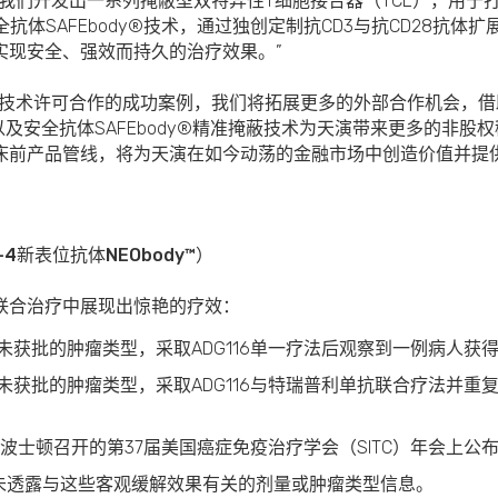
我们开发出一系列掩蔽型双特异性T细胞接合器（TCE），用于
全抗体SAFEbody®技术，通过独创定制抗CD3与抗CD28抗体扩
实现安全、强效而持久的治疗效果。”
往技术许可合作的成功案例，我们将拓展更多的外部合作机会，借
以及安全抗体SAFEbody®精准掩蔽技术为天演带来更多的非股
床前产品管线，将为天演在如今动荡的金融市场中创造价值并提供
-4
新表位抗体
NEObody
™）
的联合治疗中展现出惊艳的疗效：
尚未获批的肿瘤类型，采取ADG116单一疗法后观察到一例病人获
法尚未获批的肿瘤类型，采取ADG116与特瑞普利单抗联合疗法并
日在波士顿召开的第37届美国癌症免疫治疗学会（SITC）年会上公布本
未透露与这些客观缓解效果有关的剂量或肿瘤类型信息。