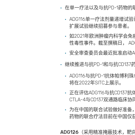
在单一疗法以及与抗PD-1药物
ADG116单一疗法剂量递增试验
扩展试验继续招募参与患者。
如2021年欧洲肿瘤内科学会
性毒性事件。截至撰稿日， A
安全审查委员会最近批准启动ADG
继续推进与抗PD-1和与抗CD13
ADG116与抗PD-1抗体帕博利珠
将在2022年SITC上展示。
正在评估ADG116与抗CD1
CTLA-4与CD137双通路
为在中国的联合试验做好准备，评估A
药物的联合疗法目前在中国仅
ADG
126
（采用精准掩蔽技术，靶