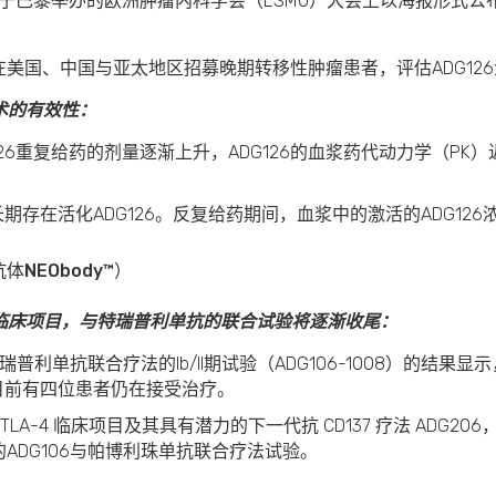
日于巴黎举办的欧洲肿瘤内科学会（ESMO）大会上以海报形式公布
美国、中国与亚太地区招募晚期转移性肿瘤患者，评估ADG12
术的有效性：
26重复给药的剂量逐渐上升，ADG126的血浆药代动力学（PK）
期存在活化ADG126。反复给药期间，血浆中的激活的ADG12
抗体
NEObody
™）
临床项目，与特瑞普利单抗的联合试验将逐渐收尾：
瑞普利单抗联合疗法的Ib/II期试验（ADG106-1008）的结果
目前有四位患者仍在接受治疗。
-4 临床项目及其具有潜力的下一代抗 CD137 疗法 ADG206，A
ADG106与帕博利珠单抗联合疗法试验。