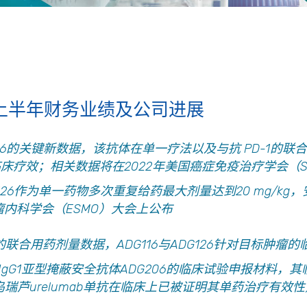
年上半年财务业绩及公司进展
6
的关键新数据，该抗体在单一疗法以及与抗
PD-1
的联合
临床疗效；相关数据将在
2022
年美国癌症免疫治疗学会（
S
126作为单一药物多次重复给药最大剂量达到20 mg/k
瘤内科学会（ESMO）大会上公布
的联合用药剂量数据，
ADG116
与
ADG126
针对目标肿瘤的
IgG1亚型掩蔽
安全
抗体ADG206的临床试验申报材料，
乌瑞芦
urelumab
单抗
在临床上已被证明其单药治疗有效性）