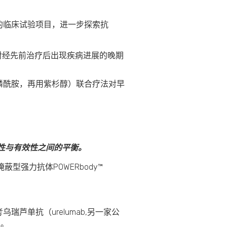
的临床试验项目，进一步探索抗
合疗法对经先前治疗后出现疾病进展的晚期
素和环磷酰胺，再用紫杉醇）联合疗法对早
全性与有效性之间的平衡。
掩蔽型强力抗体POWERbody™
瑞芦单抗（urelumab,另一家公
性。