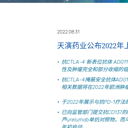
2022.08.31
天演药业公布2022
抗
CTLA-4
新表位抗体
ADG11
性及肿瘤完全和部分收缩的
抗CTLA-4掩蔽
安全
抗体ADG
相关数据将在2022年欧洲肿
于
2022
年展示与抗
PD-1
疗法
已向监管部门提交抗CD137的
芦
urelumab
单抗
对照物，而
年初启动