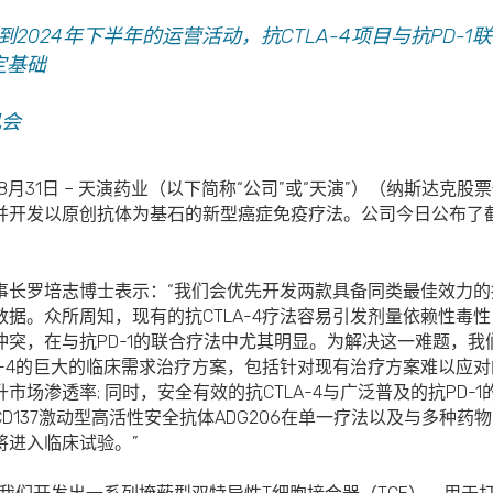
2024年下半年的运营活动，抗CTLA-4项目与抗PD-
定基础
机会
8月31日 – 天演药业（以下简称“公司”或“天演”）（纳斯达克股
开发以原创抗体为基石的新型癌症免疫疗法。公司今日公布了截至
长罗培志博士表示：“我们会优先开发两款具备同类最佳效力的抗CT
据。众所周知，现有的抗CTLA-4疗法容易引发剂量依赖性毒
突，在与抗PD-1的联合疗法中尤其明显。为解决这一难题，我们
A-4的巨大的临床需求治疗方案，包括针对现有治疗方案难以应
场渗透率; 同时，安全有效的抗CTLA-4与广泛普及的抗PD-
D137激动型高活性安全抗体ADG206在单一疗法以及与多种
将进入临床试验。”