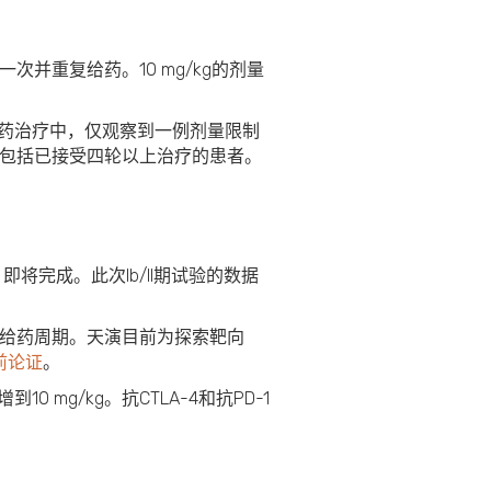
一次并重复给药。10 mg/kg的剂量
的给药治疗中，仅观察到一例剂量限制
中包括已接受四轮以上治疗的患者。
7）即将完成。此次Ib/II期试验的数据
量与给药周期。天演目前为探索靶向
前论证
。
 mg/kg。抗CTLA-4和抗PD-1