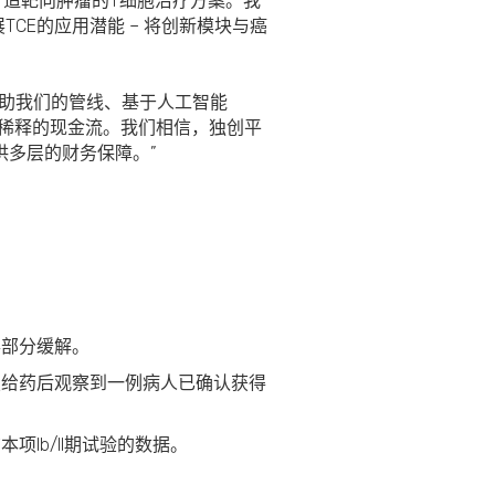
打造靶向肿瘤的T细胞治疗方案。我
展TCE的应用潜能 – 将创新模块与癌
助我们的管线、基于人工智能
权稀释的现金流。我们相信，独创平
多层的财务保障。”
得部分缓解。
重复给药后观察到一例病人已确认获得
项Ib/II期试验的数据。