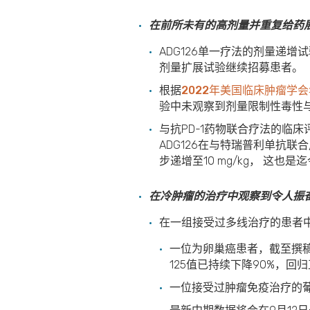
在前所未有的高剂量并重复给药
ADG126单一疗法的剂量递增试
剂量扩展试验继续招募患者。
根据
2022年美国临床肿瘤学
验中未观察到剂量限制性毒性
与抗PD-1药物联合疗法的临
ADG126在与特瑞普利单抗联
步递增至10 mg/kg， 这也是
在冷肿瘤的治疗中观察到令人振
在一组接受过多线治疗的患者中
一位为卵巢癌患者，截至撰稿日
125值已持续下降90%，回
一位接受过肿瘤免疫治疗的葡萄膜