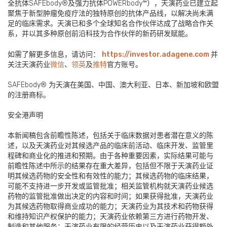
全抗体SAFEbody®及强力抗体POWERbody™），天演药业已建立起
聚焦于新型肿瘤免疫疗法的独特原创的抗体产品线，以解决尚未满
足的临床需求。天演已和多个全球知名合作伙伴达成了战略合作关
系，并以其多种原创前沿科技为合作伙伴的新药研发赋能。
如需了解更多信息，请访问：
https://investor.adagene.com
并
关注天演药业
微信
、
领英
及
推特
官方账号。
SAFEbody® 为天演在美国、中国、澳大利亚、日本、新加坡和欧盟
的注册商标。
安全港声明
本新闻稿包含前瞻性陈述，包括关于临床数据对患者潜在意义的陈
述，以及天演药业对其候选产品的临床前活动、临床开发、监管里
程碑和商业化的推进和预期。由于各种重要因素，实际结果可能与
前瞻性陈述中所示的结果存在重大差异，包括但不限于天演药业证
明其候选药物的安全性和有效性的能力；其候选药物的临床结果，
可能不支持进一步开发或监管批准；相关监管机构就天演药业候选
药物的监管批准做出决定的内容和时间；如果获得批准，天演药业
为其候选药物取得商业成功的能力；天演药业为其技术和药物获得
和维持知识产权保护的能力；天演药业依赖第三方进行药物开发、
制造和其他服务；天演药业有限的经营历史以及天演药业获得额外