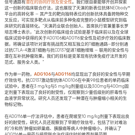
信号通路有
潜在的协同疗效及安全性
。我们很自豪能够开创并探索
这一创新的临床联合疗法，这也展现了天演的新表位抗体NEObody™
平台的高转化率 — 其产生的靶向独特表位的创新抗体具备跨物种交
叉反应，可实现多靶点从临床前多种免疫完整的小鼠模型研究到临
床研究的直接转化。”天演药业联合创始人、首席执行官兼董事长罗
培志博士表示，“此次创新的临床组合试验是基于临床前以及在全球
临床试验中获得的关于ADG106和ADG116安全性及初步疗效的临床数
据，将确证该项针对富有挑战而又相互独立的T细胞通路—即分别通
过抗CTLA-4激活T细胞与抗CD137促进T细胞增殖 — 联用的安全性与
潜在互补抗肿瘤效果。我们的目标是变革现有抗体免疫疗法开发的
范式、服务全人类。”
作为单一药物，
ADG106
与
ADG116
均显现出了良好的安全性与早期
疗效信号。抗CD137激动型抗体ADG106在中美98位患者的单药临床
试验中，患者在3 mg/kg与5 mg/kg剂量组以及300mg与400mg固
定剂量下表现出了良好的耐受性，仅观察到少量低级别的肝毒性与
血液学异常状况。研究人员还发现了一种潜在与肿瘤缩小相关的生
物标记物。
在ADG116单一疗法评估中，患者在爬坡至10 mg/kg剂量下表现出良
好的耐受性，研究人员还观察到了早期疗效信号，包括了针对难治
的“冷和热”肿瘤如卵巢癌、胰腺癌等病人中肿瘤缩小，并确认了
ADG116单一用药与接受联合治疗评估时的推荐剂量范围。