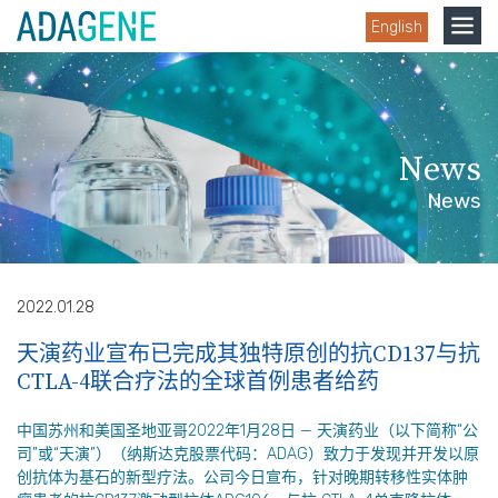
Skip
Toggle
English
to
navigation
content
News
News
2022.01.28
天演药业宣布已完成其独特原创的抗CD137与抗
CTLA-4联合疗法的全球首例患者给药
中国苏州和美国圣地亚哥2022年1月28日 — 天演药业（以下简称“公
司”或“天演”）（纳斯达克股票代码：ADAG）致力于发现并开发以原
创抗体为基石的新型疗法。公司今日宣布，针对晚期转移性实体肿