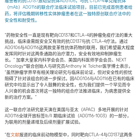
瘤患者的抗CD137激动型抗体ADG106，与抗 CTLA-4单克隆抗体
（mAb）ADG116的联合疗法临床试验项目，目前已完成首例患者给
药，将评估晚期转移性实体肿瘤患者在这一独特原创联合疗法中的
安全性和耐受性。
“药物安全性一直是现有靶向CD137和CTLA-4的肿瘤免疫疗法的重大
挑战，临床亟需既安全又有效的抗CD137与抗 CTLA-4疗法。通过
ADG106与ADG116这两款变革性抗体药物的联用，我们希望最大程度
发挥同时针对这两条通路的治疗潜力，安全有效地抑制肿瘤生
长。” 加拿大皇家内科学会会员、美国内科医师学会会员、NEXT
Oncology™联合创始人与研究员Anthony W. Tolcher医学博士表示，
“虽然肿瘤学界早有相关理论研究与临床前论证，但对安全性的担忧
阻碍了针对该组合的进一步探讨。因ADG106与ADG116在已有的临床
研究中均显示出了令人鼓舞的安全性，也为我们提供一个罕见而令
人兴奋的机会首次将这一独特的组合疗法推进临床，为病患提供全
新的治疗方案。”
这一联合疗法研究是天演在美国与亚太（APAC）多地开展的针对
ADG116全球开放标签Ib/II 期临床试验（ADG116-1003）的一部分，
为联用的剂量递增及后续剂量扩展试验。
“在
文献
报道的临床前动物模型中，同时靶向CTLA-4与CD137这两条