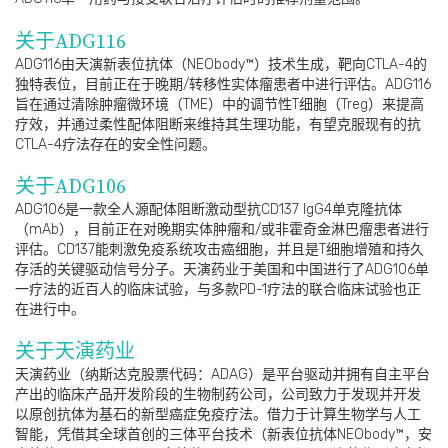
关于ADG116
ADG116由天演新表位抗体（NEObody™）技术生成，靶向CTLA-4的
独特表位，目前正在于晚期/转移性实体瘤患者中进行评估。ADG116
旨在通过清除肿瘤微环境（TME）中的调节性T细胞（Treg）来提高
疗效，并通过柔性配体阻断来维持其生理功能，有望克服现有的抗
CTLA-4疗法存在的安全性问题。
关于ADG106
ADG106是一款全人源配体阻断激动型抗CD137 IgG4单克隆抗体
（mAb），目前正在对晚期实体肿瘤和/或非霍奇金淋巴瘤患者进行
评估。CD137能刺激免疫系统攻击癌细胞，并且是T细胞增殖和持久
存活的关键驱动信号分子。天演药业于美国和中国进行了ADG106单
一疗法的近百人的临床试验，与多款PD-1疗法的联合临床试验也正
在进行中。
关于天演药业
天演药业（纳斯达克股票代码：ADAG）是平台驱动并拥有自主平台
产出的临床产品开发阶段的生物制药公司，公司致力于发现并开发
以原创抗体为基石的新型癌症免疫疗法。借力于计算生物学与人工
智能，凭借其全球首创的三体平台技术（新表位抗体NEObody™，安