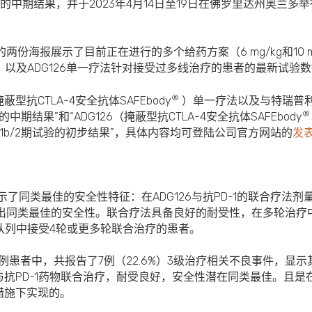
验的中期结果，并于2023年4月14日至19日在佛罗里达州奥兰多
6的两份海报展示了目前正在进行的多个给药方案（6 mg/kg和10
，以及ADG126单一疗法针对接受过多线治疗的患者的最新试验
®
型抗CTLA-4安全抗体SAFEbody
）单一疗法以及与特瑞普利
®
期结果”和“ADG126（掩蔽型抗CTLA-4安全抗体SAFEbody
1b/2期试验的初步结果”，具体内容均可登陆公司官方网站的
发
展示了同类最佳的安全性特征：
在ADG126与抗PD-1的联合疗法剂量
续表现出同类最佳的安全性。联合疗法具备良好的耐受性，在多轮治
队列中接受4轮或更多轮联合治疗的患者。
31例患者中，共报告了7例（22.6%）3级治疗相关不良事件，显示
抗PD-1药物联合治疗，耐受良好，安全性潜在同类最佳。且是在
措施下实现的。