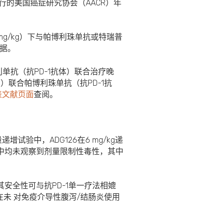
举行的美国癌症研究协会（AACR）年
 mg/kg）下与帕博利珠单抗或特瑞普
数据。
单抗（抗PD-1抗体）联合治疗晚
）联合帕博利珠单抗（抗PD-1抗
表文献页面
查阅。
递增试验中，ADG126在6 mg/kg递
疗中均未观察到剂量限制性毒性，其中
其安全性可与抗PD-1单一疗法相媲
未 对免疫介导性腹泻/结肠炎使用