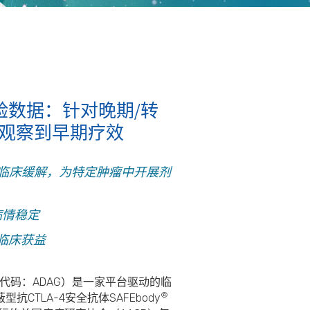
床试验数据：针对晚期/转
并观察到早期疗效
临床缓解，为特定肿瘤中开展剂
病情稳定
临床获益
票代码：ADAG）是一家平台驱动的临
®
LA-4安全抗体SAFEbody