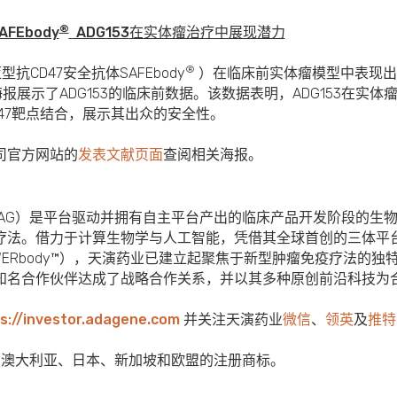
®
FEbody
ADG153
在实体瘤治疗中展现潜力
®
型抗CD47安全抗体SAFEbody
）在临床前实体瘤模型中表现出
海报展示了ADG153的临床前数据。该数据表明，ADG153在实
47靶点结合，展示其出众的安全性。
司官方网站的
发表文献页面
查阅相关海报。
DAG）是平台驱动并拥有自主平台产出的临床产品开发阶段的生
法。借力于计算生物学与人工智能，凭借其全球首创的三体平台技
WERbody™），天演药业已建立起聚焦于新型肿瘤免疫疗法的
知名合作伙伴达成了战略合作关系，并以其多种原创前沿科技为
s://investor.adagene.com
并关注天演药业
微信
、
领英
及
推特
澳大利亚、日本、新加坡和欧盟的注册商标。