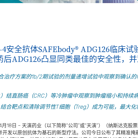
4安全抗体SAFEbody® ADG126临
后ADG126凸显同类最佳的安全性，
合治疗方案的
1b/2
期试验的剂量递增试验中观察到确认的
S
）结直肠癌（
CRC
）等冷肿瘤中观察到肿瘤缩小和持续
久结合靶点和清除调节性
T
细胞（
Treg
）成为可能，最大化
4月18日 – 天演药业（以下简称“公司”或“天演”）（纳斯达克股
发以原创抗体为基石的新型疗法。公司今日公布了其精准掩蔽型抗CT