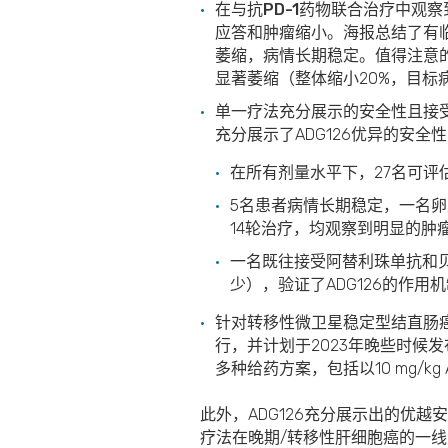
在与抗PD-1药物联合治疗中观
应答和肿瘤缩小。海报总结了有临
萎缩，病情长期稳定。值得注意的
显著萎缩（整体缩小20%，目标
单一疗法充分展示的安全性且接受
充分展示了ADG126优异的安全
在所有剂量水平下，27名可评
5名患者病情长期稳定，一名卵巢癌
14轮治疗，均观察到明显的肿
一名既往接受阿替利珠单抗和贝
少），验证了ADG126的作用
针对转移性微卫星稳定型结直肠
行，并计划于2023年晚些时候
多种给药方案，包括以10 mg/k
此外，ADG126充分展示出的优越
疗法在晚期/转移性肝细胞癌的一