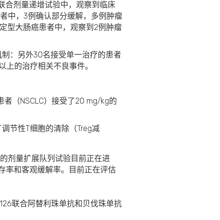
联合剂量递增试验中，观察到临床
患者中，3例确认部分缓解，多例肿瘤
稳定型大肠癌患者中，观察到2例肿瘤
机制：
另外30名接受单一治疗的患者
级及以上的治疗相关不良事件。
NSCLC）接受了20 mg/kg的
节性T细胞的清除（Treg减
合疗法的剂量扩展队列试验目前正在进
生存率和客观缓解率。目前正在评估
126联合阿替利珠单抗和贝伐珠单抗