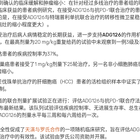
察到确认的临床缓解和肿瘤缩小：
在针对经过多线治疗的患者组的
床获益的患者病例研究，在接受ADG126与抗PD-1联合治疗的
是，在接受ADG126与特瑞普利单抗联合治疗的转移性微卫星
病灶的缩小程度更大）。
治疗后病人病情稳定的长期获益，进一步支持ADG126的作用
性，在最高剂量为20 mg/kg重复给药的试验中未观察到一例3
估患者的疾病控制率为37%。
患者接受了1 mg/kg剂量下25轮治疗，另一名非小细胞肺癌患者（
瘤缩小。
伐珠单抗治疗的肝细胞癌（HCC）患者的活检组织样本中证实了调
机制。
癌的联合剂量扩展试验正在进行：
评估ADG126与抗PD-1联
发布最新结果。该队列试验评估疾病控制率、无进展生存率、总
g ADG126的剂量水平每三周和每六周给药一次。
安全性促成了
天演与罗氏合作
的一项随机临床研究，旨在评估ADG
线治疗中的有效性。该试验由罗氏公司资助并开展。