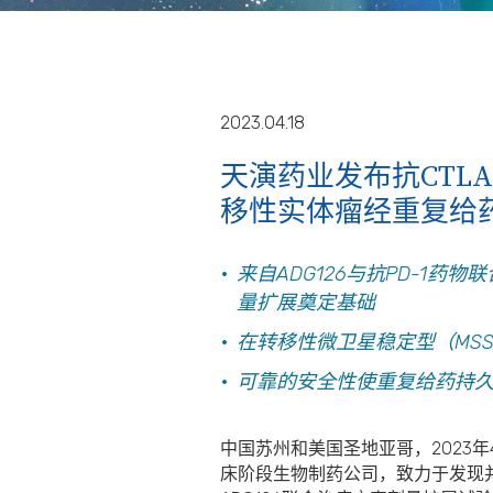
2023.04.18
天演药业发布抗CTLA-
移性实体瘤经重复给药
来自
ADG126
与抗
PD-1
药物联
量扩展奠定基础
在转移性微卫星稳定型（
MS
可靠的安全性使重复给药持
中国苏州和美国圣地亚哥，2023年
床阶段生物制药公司，致力于发现并开