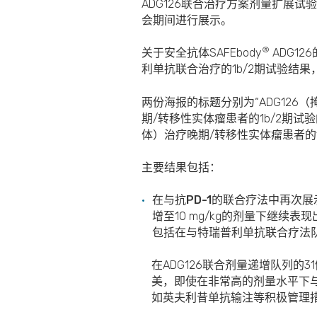
ADG126联合治疗方案剂量扩展试
会期间进行展示。
®
关于安全抗体SAFEbody
ADG12
利单抗联合治疗的1b/2期试验结果
两份海报的标题分别为“ADG126（掩蔽
期/转移性实体瘤患者的1b/2期试验的中
体）治疗晚期/转移性实体瘤患者的
主要结果包括：
在与抗PD-1的联合疗法中再次
增至10 mg/kg的剂量下继
包括在与特瑞普利单抗联合疗法
在ADG126联合剂量递增队列的
美，即使在非常高的剂量水平下与
如英夫利昔单抗输注等积极管理