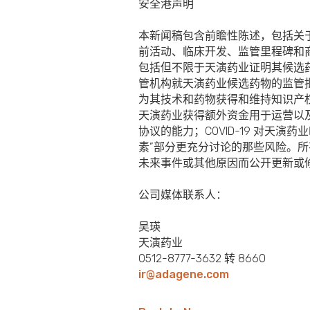
安全港声明
本新闻稿包含前瞻性陈述，包括关于
前活动、临床开发、监管里程碑和
包括但不限于天演药业证明其候选
管机构就天演药业候选药物的监管
为其技术和药物获得和维持知识产
天演药业获得额外资金用于运营以
协议的能力；COVID-19 对
素”部分更充分讨论的那些风险。
未来事件或其他原因而公开更新或
公司媒体联系人：
吴瑛
天演药业
0512-8777-3632 转 8660
ir@adagene.com