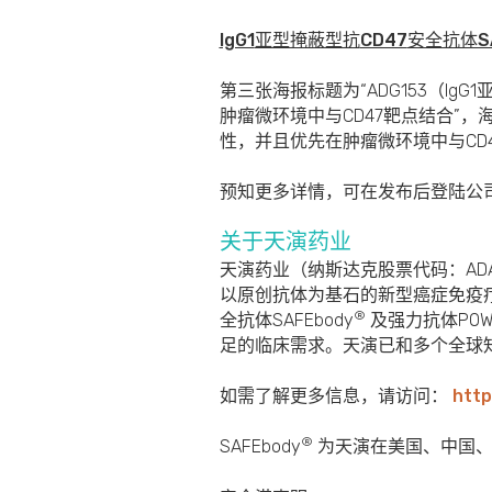
IgG1
亚型掩蔽型抗
CD47
安全抗体SA
第三张海报标题为“ADG153（IgG1亚
肿瘤微环境中与CD47靶点结合”，
性，并且优先在肿瘤微环境中与CD
预知更多详情，可在发布后登陆公
关于天演药业
天演药业（纳斯达克股票代码：A
以原创抗体为基石的新型癌症免疫疗
®
全抗体SAFEbody
及强力抗体PO
足的临床需求。天演已和多个全球
如需了解更多信息，请访问：
http
®
SAFEbody
为天演在美国、中国、